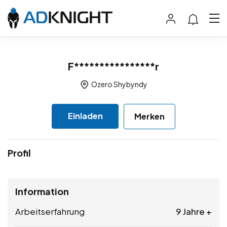
F****************r
Ozero Shybyndy
Einladen
Merken
Profil
Information
Arbeitserfahrung
9 Jahre +