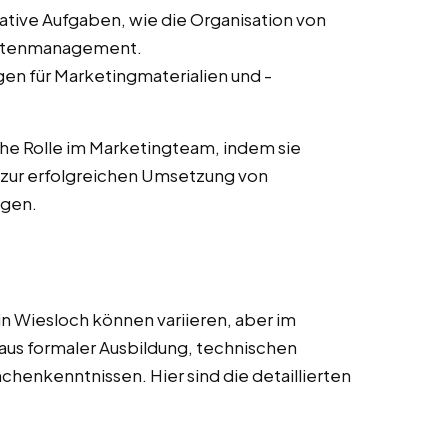
ative Aufgaben, wie die Organisation von
ntenmanagement.
en für Marketingmaterialien und -
he Rolle im Marketingteam, indem sie
zur erfolgreichen Umsetzung von
agen.
n Wiesloch können variieren, aber im
aus formaler Ausbildung, technischen
nchenkenntnissen. Hier sind die detaillierten