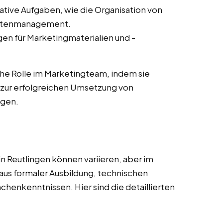
ative Aufgaben, wie die Organisation von
ntenmanagement.
en für Marketingmaterialien und -
he Rolle im Marketingteam, indem sie
zur erfolgreichen Umsetzung von
agen.
n Reutlingen können variieren, aber im
aus formaler Ausbildung, technischen
nchenkenntnissen. Hier sind die detaillierten