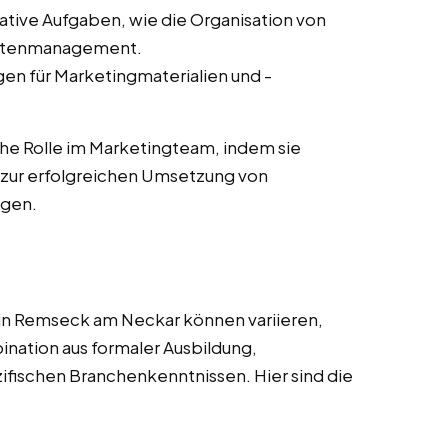
ative Aufgaben, wie die Organisation von
ntenmanagement.
en für Marketingmaterialien und -
he Rolle im Marketingteam, indem sie
zur erfolgreichen Umsetzung von
agen.
in Remseck am Neckar können variieren,
nation aus formaler Ausbildung,
zifischen Branchenkenntnissen. Hier sind die