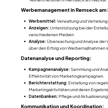
Werbemanagement in Remseck am 
Werbemittel:
Verwaltung und Verteilung
Anzeigen:
Unterstützung bei der Erstell
verschiedenen Medien.
Analyse:
Überwachung und Analyse der W
über den Erfolg von Werbemaßnahmen i
Datenanalyse und Reporting:
Kampagnenanalyse:
Sammlung und Anal
Effektivität von Marketingkampagnen.
Berichterstattung:
Erstellung von rege
Marketingaktivitäten und deren Ergebni
Datenbanken:
Pflege und Aktualisieru
Kommunikation und Koordination: