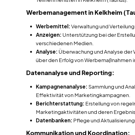
Werbemanagement in Kelkheim (Ta
Werbemittel:
Verwaltung und Verteilung
Anzeigen:
Unterstützung bei der Erstell
verschiedenen Medien.
Analyse:
Überwachung und Analyse der W
über den Erfolg von Werbemaßnahmen in
Datenanalyse und Reporting:
Kampagnenanalyse:
Sammlung und Anal
Effektivität von Marketingkampagnen.
Berichterstattung:
Erstellung von rege
Marketingaktivitäten und deren Ergebni
Datenbanken:
Pflege und Aktualisieru
Kommunikation und Koordination: