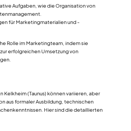
ative Aufgaben, wie die Organisation von
ntenmanagement.
en für Marketingmaterialien und -
he Rolle im Marketingteam, indem sie
zur erfolgreichen Umsetzung von
agen.
n Kelkheim (Taunus) können variieren, aber
on aus formaler Ausbildung, technischen
nchenkenntnissen. Hier sind die detaillierten