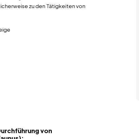
licherweise zu den Tätigkeiten von
eige
Durchführung von
Taunus):