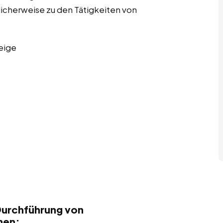
licherweise zu den Tätigkeiten von
eige
Durchführung von
hen: