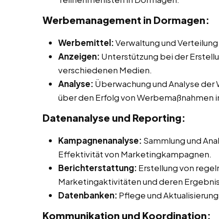
Werbemanagement in Dormagen:
Werbemittel:
Verwaltung und Verteilung
Anzeigen:
Unterstützung bei der Erstell
verschiedenen Medien.
Analyse:
Überwachung und Analyse der W
über den Erfolg von Werbemaßnahmen 
Datenanalyse und Reporting:
Kampagnenanalyse:
Sammlung und Anal
Effektivität von Marketingkampagnen.
Berichterstattung:
Erstellung von rege
Marketingaktivitäten und deren Ergebni
Datenbanken:
Pflege und Aktualisieru
Kommunikation und Koordination: