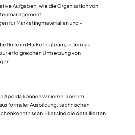
ative Aufgaben, wie die Organisation von
ntenmanagement.
en für Marketingmaterialien und -
he Rolle im Marketingteam, indem sie
zur erfolgreichen Umsetzung von
agen.
n Apolda können variieren, aber im
aus formaler Ausbildung, technischen
nchenkenntnissen. Hier sind die detaillierten