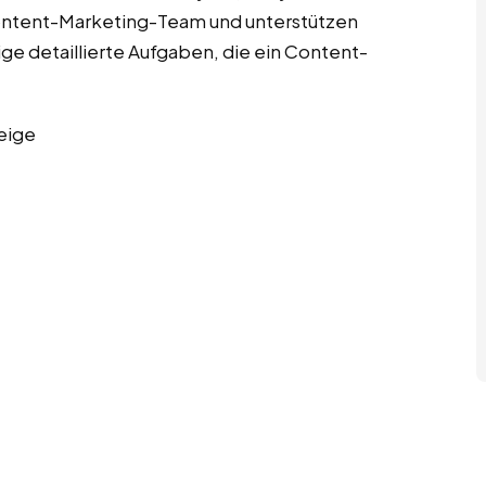
 Content-Marketing-Team und unterstützen
nige detaillierte Aufgaben, die ein Content-
eige