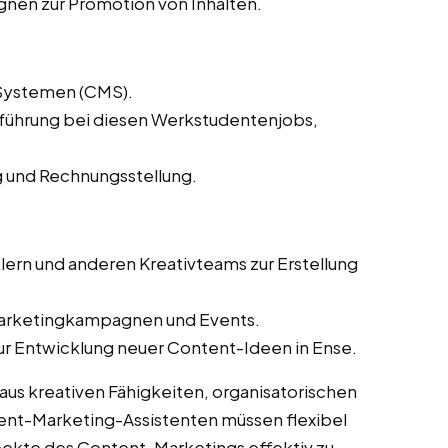
en zur Promotion von Inhalten.
Systemen (CMS).
lführung bei diesen Werkstudentenjobs,
 und Rechnungsstellung.
ern und anderen Kreativteams zur Erstellung
Marketingkampagnen und Events.
ur Entwicklung neuer Content-Ideen in Ense.
us kreativen Fähigkeiten, organisatorischen
ent-Marketing-Assistenten müssen flexibel
spekte des Content-Marketings effektiv zu