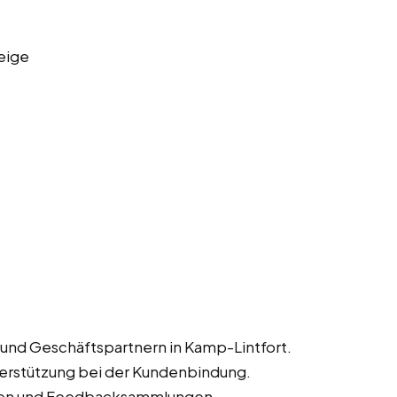
eige
nd Geschäftspartnern in Kamp-Lintfort.
rstützung bei der Kundenbindung.
gen und Feedbacksammlungen.