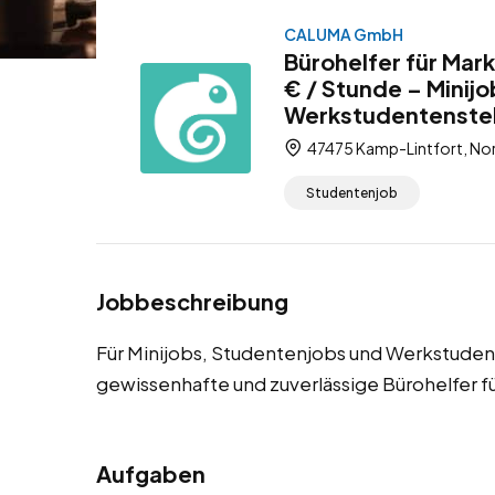
CALUMA GmbH
Bürohelfer für Mar
€ / Stunde – Minij
Werkstudentenstel
47475 Kamp-Lintfort, Nor
Studentenjob
Jobbeschreibung
Für Minijobs, Studentenjobs und Werkstuden
gewissenhafte und zuverlässige Bürohelfer f
Aufgaben